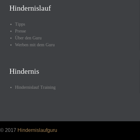
Hindernislauf
Tipps
Presse
Über den Guru
Werben mit dem Guru
Hindernis
Hindernislauf Training
© 2017
Hindernislaufguru