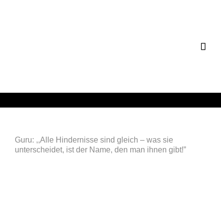

Guru: ,,Alle Hindernisse sind gleich – was sie
unterscheidet, ist der Name, den man ihnen gibt!”