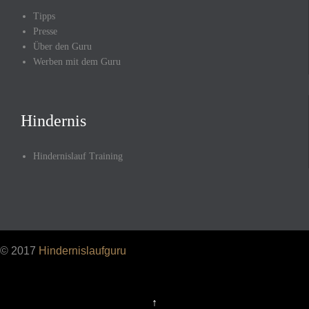
Tipps
Presse
Über den Guru
Werben mit dem Guru
Hindernis
Hindernislauf Training
© 2017
Hindernislaufguru
↑