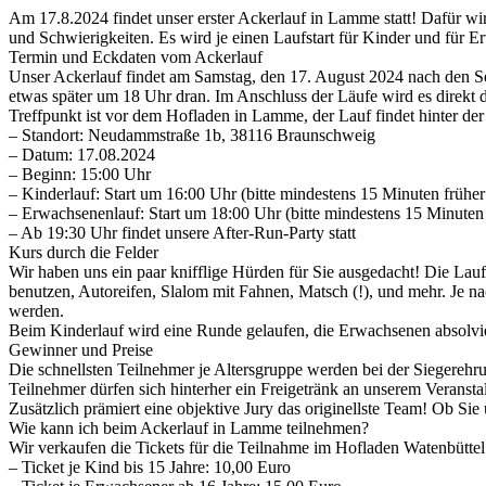
Am 17.8.2024 findet unser erster Ackerlauf in Lamme statt! Dafür wi
und Schwierigkeiten. Es wird je einen Laufstart für Kinder und für Er
Termin und Eckdaten vom Ackerlauf
Unser Ackerlauf findet am Samstag, den 17. August 2024 nach den Som
etwas später um 18 Uhr dran. Im Anschluss der Läufe wird es direkt
Treffpunkt ist vor dem Hofladen in Lamme, der Lauf findet hinter der 
– Standort: Neudammstraße 1b, 38116 Braunschweig
– Datum: 17.08.2024
– Beginn: 15:00 Uhr
– Kinderlauf: Start um 16:00 Uhr (bitte mindestens 15 Minuten früher 
– Erwachsenenlauf: Start um 18:00 Uhr (bitte mindestens 15 Minuten 
– Ab 19:30 Uhr findet unsere After-Run-Party statt
Kurs durch die Felder
Wir haben uns ein paar knifflige Hürden für Sie ausgedacht! Die Lau
benutzen, Autoreifen, Slalom mit Fahnen, Matsch (!), und mehr. Je na
werden.
Beim Kinderlauf wird eine Runde gelaufen, die Erwachsenen absolv
Gewinner und Preise
Die schnellsten Teilnehmer je Altersgruppe werden bei der Siegereh
Teilnehmer dürfen sich hinterher ein Freigetränk an unserem Veranst
Zusätzlich prämiert eine objektive Jury das originellste Team! Ob Si
Wie kann ich beim Ackerlauf in Lamme teilnehmen?
Wir verkaufen die Tickets für die Teilnahme im Hofladen Watenbüt
– Ticket je Kind bis 15 Jahre: 10,00 Euro