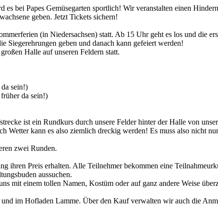
rd es bei Papes Gemüsegarten sportlich! Wir veranstalten einen Hinder
wachsene geben. Jetzt Tickets sichern!
merferien (in Niedersachsen) statt. Ab 15 Uhr geht es los und die er
 die Siegerehrungen geben und danach kann gefeiert werden!
großen Halle auf unseren Feldern statt.
da sein!)
früher da sein!)
fstrecke ist ein Rundkurs durch unsere Felder hinter der Halle von u
ch Wetter kann es also ziemlich dreckig werden! Es muss also nicht nur
ieren zwei Runden.
rung ihren Preis erhalten. Alle Teilnehmer bekommen eine Teilnahmeur
altungsbuden aussuchen.
e uns mit einem tollen Namen, Kostüm oder auf ganz andere Weise überze
tel und im Hofladen Lamme. Über den Kauf verwalten wir auch die An