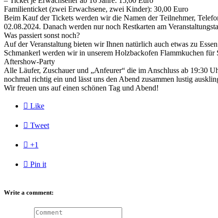
– Ticket je Erwachsener ab 16 Jahre: 15,00 Euro
Familienticket (zwei Erwachsene, zwei Kinder): 30,00 Euro
Beim Kauf der Tickets werden wir die Namen der Teilnehmer, Telefo
02.08.2024. Danach werden nur noch Restkarten am Veranstaltungstag
Was passiert sonst noch?
Auf der Veranstaltung bieten wir Ihnen natürlich auch etwas zu Esse
Schmankerl werden wir in unserem Holzbackofen Flammkuchen für 
Aftershow-Party
Alle Läufer, Zuschauer und „Anfeurer“ die im Anschluss ab 19:30 Uhr
nochmal richtig ein und lässt uns den Abend zusammen lustig ausklin
Wir freuen uns auf einen schönen Tag und Abend!

Like

Tweet

+1

Pin it
Write a comment: