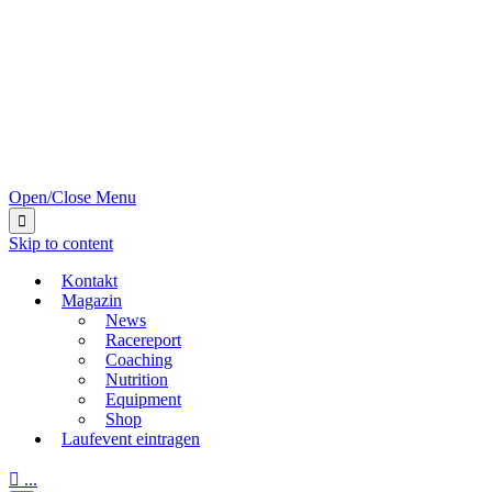
Open/Close Menu

Skip to content
Kontakt
Magazin
News
Racereport
Coaching
Nutrition
Equipment
Shop
Laufevent eintragen

...