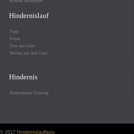
Kontakt aufnehmen
Hindernislauf
Tipps
Presse
Über den Guru
Werben mit dem Guru
Hindernis
Hindernislauf Training
© 2017
Hindernislaufguru