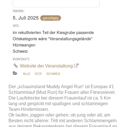
WANN:
5. Juli 2025
ganztägig
WO:
im rekultivierten Teil der Kiesgrube passende
Ortskategorie wäre "Veranstaltungsgelände"
Hüntwangen
Schweiz
KONTAKT:
Website der Veranstaltung
ALLE
OCR
SCHWEIZ
Der „schauinsland Muddy Angel Run“ ist Europas #1
Schlammlauf (Mud Run) für Frauen aller Fitnesslevel.
Die Laufstrecke bei diesem Frauenlauf ist ca. 5 Km
lang und gespickt mit spaßigen und schlammigen
Team-Hindernissen.
Ob laufen, joggen oder gehen; ob jung oder alt, am
Besten nicht alleine: Tritt mit anderen Schlammengeln
aus deinem Bekanntenkreis bei diesem Frauenlauf an.