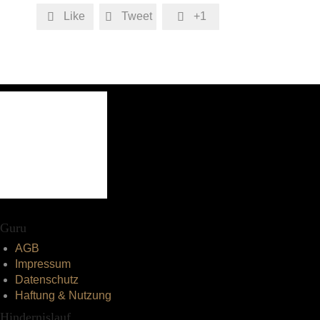
Like
Tweet
+1



Guru
AGB
Impressum
Datenschutz
Haftung & Nutzung
Hindernislauf