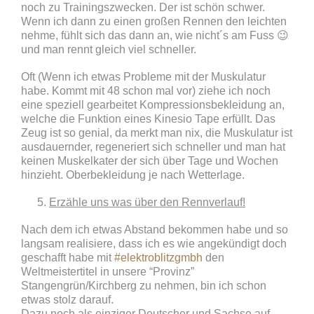
noch zu Trainingszwecken. Der ist schön schwer.
Wenn ich dann zu einen großen Rennen den leichten
nehme, fühlt sich das dann an, wie nicht´s am Fuss 😉
und man rennt gleich viel schneller.
Oft (Wenn ich etwas Probleme mit der Muskulatur
habe. Kommt mit 48 schon mal vor) ziehe ich noch
eine speziell gearbeitet Kompressionsbekleidung an,
welche die Funktion eines Kinesio Tape erfüllt. Das
Zeug ist so genial, da merkt man nix, die Muskulatur ist
ausdauernder, regeneriert sich schneller und man hat
keinen Muskelkater der sich über Tage und Wochen
hinzieht. Oberbekleidung je nach Wetterlage.
Erzähle uns was über den Rennverlauf!
Nach dem ich etwas Abstand bekommen habe und so
langsam realisiere, dass ich es wie angekündigt doch
geschafft habe mit
#elektroblitzgmbh
den
Weltmeistertitel in unsere “Provinz”
Stangengrün/Kirchberg zu nehmen, bin ich schon
etwas stolz darauf.
Dazu noch als einziger Deutscher und Sachse auf