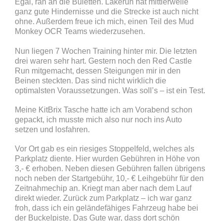
Egal, ran an die Buletten. Lakerun hat mittlerweile
ganz gute Hindernisse und die Strecke ist auch nicht
ohne. Außerdem freue ich mich, einen Teil des Mud
Monkey OCR Teams wiederzusehen.
Nun liegen 7 Wochen Training hinter mir. Die letzten
drei waren sehr hart. Gestern noch den Red Castle
Run mitgemacht, dessen Steigungen mir in den
Beinen steckten. Das sind nicht wirklich die
optimalsten Voraussetzungen. Was soll’s – ist ein Test.
Meine KitBrix Tasche hatte ich am Vorabend schon
gepackt, ich musste mich also nur noch ins Auto
setzen und losfahren.
Vor Ort gab es ein riesiges Stoppelfeld, welches als
Parkplatz diente. Hier wurden Gebühren in Höhe von
3,- € erhoben. Neben diesen Gebühren fallen übrigens
noch neben der Startgebühr, 10,- € Leihgebühr für den
Zeitnahmechip an. Kriegt man aber nach dem Lauf
direkt wieder. Zurück zum Parkplatz – ich war ganz
froh, dass ich ein geländefähiges Fahrzeug habe bei
der Buckelpiste. Das Gute war, dass dort schön