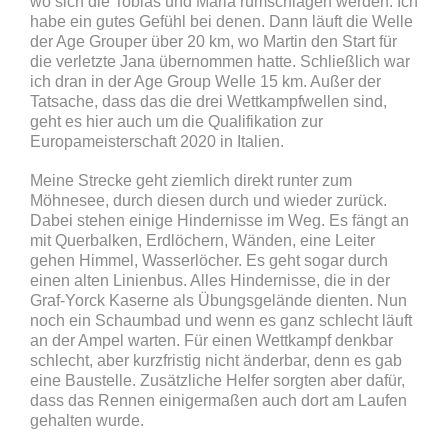
wo sich die Tobias und Maria rumschlagen werden. Ich
habe ein gutes Gefühl bei denen. Dann läuft die Welle
der Age Grouper über 20 km, wo Martin den Start für
die verletzte Jana übernommen hatte. Schließlich war
ich dran in der Age Group Welle 15 km. Außer der
Tatsache, dass das die drei Wettkampfwellen sind,
geht es hier auch um die Qualifikation zur
Europameisterschaft 2020 in Italien.
Meine Strecke geht ziemlich direkt runter zum
Möhnesee, durch diesen durch und wieder zurück.
Dabei stehen einige Hindernisse im Weg. Es fängt an
mit Querbalken, Erdlöchern, Wänden, eine Leiter
gehen Himmel, Wasserlöcher. Es geht sogar durch
einen alten Linienbus. Alles Hindernisse, die in der
Graf-Yorck Kaserne als Übungsgelände dienten. Nun
noch ein Schaumbad und wenn es ganz schlecht läuft
an der Ampel warten. Für einen Wettkampf denkbar
schlecht, aber kurzfristig nicht änderbar, denn es gab
eine Baustelle. Zusätzliche Helfer sorgten aber dafür,
dass das Rennen einigermaßen auch dort am Laufen
gehalten wurde.