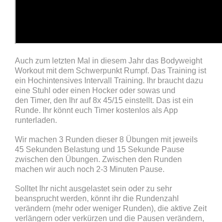
Auch zum letzten Mal in diesem Jahr das Bodyweight
Workout mit dem Schwerpunkt Rumpf. Das Training ist
ein Hochintensives Intervall Training. Ihr braucht dazu
eine Stuhl oder einen Hocker oder sowas und
den Timer, den Ihr auf 8x 45/15 einstellt. Das ist ein
Runde. Ihr könnt euch Timer kostenlos als App
runterladen.
Wir machen 3 Runden dieser 8 Übungen mit jeweils
45 Sekunden Belastung und 15 Sekunde Pause
zwischen den Übungen. Zwischen den Runden
machen wir auch noch 2-3 Minuten Pause.
Solltet Ihr nicht ausgelastet sein oder zu sehr
beansprucht werden, könnt ihr die Rundenzahl
verändern (mehr oder weniger Runden), die aktive Zeit
verlängern oder verkürzen und die Pausen verändern,