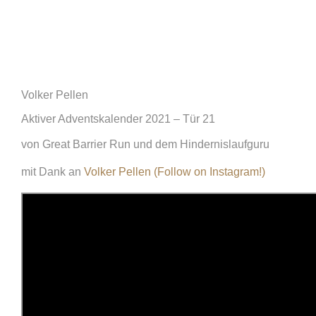
Volker Pellen
Aktiver Adventskalender 2021 – Tür 21
von Great Barrier Run und dem Hindernislaufguru
mit Dank an
Volker Pellen (Follow on Instagram!)