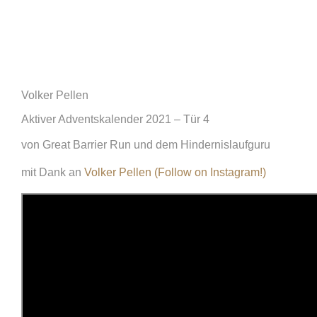
Volker Pellen
Aktiver Adventskalender 2021 – Tür 4
von Great Barrier Run und dem Hindernislaufguru
mit Dank an
Volker Pellen (Follow on Instagram!)