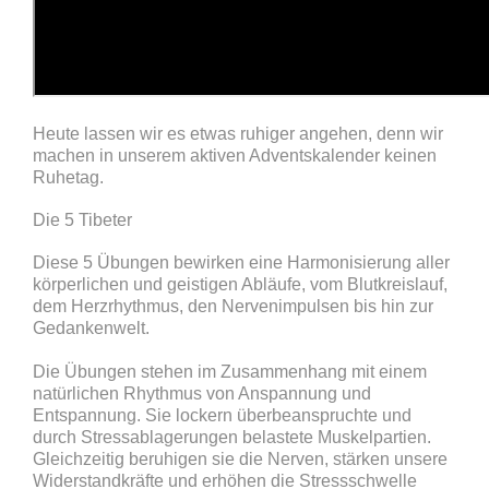
Heute lassen wir es etwas ruhiger angehen, denn wir
machen in unserem aktiven Adventskalender keinen
Ruhetag.
Die 5 Tibeter
Diese 5 Übungen bewirken eine Harmonisierung aller
körperlichen und geistigen Abläufe, vom Blutkreislauf,
dem Herzrhythmus, den Nervenimpulsen bis hin zur
Gedankenwelt.
Die Übungen stehen im Zusammenhang mit einem
natürlichen Rhythmus von Anspannung und
Entspannung. Sie lockern überbeanspruchte und
durch Stressablagerungen belastete Muskelpartien.
Gleichzeitig beruhigen sie die Nerven, stärken unsere
Widerstandkräfte und erhöhen die Stressschwelle